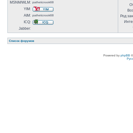
MSNM/WLM:
patheticnook68
О
YIM:
Воз
AIM:
patheticnook68
Род за
Инте
ICQ:
Jabber:
Список форумов
Powered by
phpBB
©
Рус