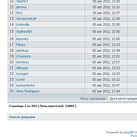
10
Vlad1kT
05 авг 2011, 11:03
11
jdimina
05 авг 2011, 11:31
12
5H1
05 авг 2011, 11:37
13
Serebrenikoff
05 авг 2011, 11:45
14
trotteville
05 авг 2011, 11:56
15
StalinistNK
05 авг 2011, 12:00
16
lepestky
05 авг 2011, 12:06
17
Pipars
05 авг 2011, 12:10
18
wishkau
05 авг 2011, 12:49
19
(V)ampire
05 авг 2011, 12:51
20
bon4ess
05 авг 2011, 12:57
21
Altkuper
05 авг 2011, 13:22
22
koregon
05 авг 2011, 13:33
23
surfer
05 авг 2011, 15:21
24
komandorka
05 авг 2011, 15:47
25
Alma Rodriguez
05 авг 2011, 17:44
Поле сортировки:
Страница
1
из
555
[ Пользователей: 13860 ]
Список форумов
Powered by
phpBB
©
Рус