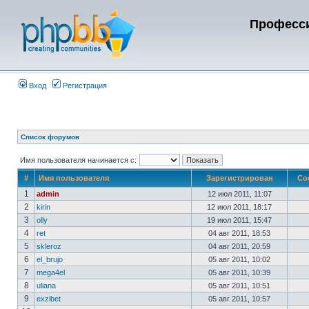
Професси
Вход
Регистрация
Список форумов
Имя пользователя начинается с:
#
Имя пользователя
Зарегистрирован
Со
1
admin
12 июл 2011, 11:07
2
kirin
12 июл 2011, 18:17
3
olly
19 июл 2011, 15:47
4
ret
04 авг 2011, 18:53
5
skleroz
04 авг 2011, 20:59
6
el_brujo
05 авг 2011, 10:02
7
mega4el
05 авг 2011, 10:39
8
uliana
05 авг 2011, 10:51
9
exzibet
05 авг 2011, 10:57