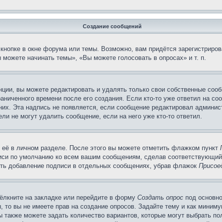
Создание сообщений
кнопке в окне форума или темы. Возможно, вам придётся зарегистриров
можете начинать темы», «Вы можете голосовать в опросах» и т. п.
ции, вы можете редактировать и удалять только свои собственные сооб
аниченного времени после его создания. Если кто-то уже ответил на со
 них. Эта надпись не появляется, если сообщение редактировал админис
ли не могут удалить сообщение, если на него уже кто-то ответил.
 её в личном разделе. После этого вы можете отметить флажком пункт
писи по умолчанию ко всем вашим сообщениям, сделав соответствующий
нить добавление подписи в отдельных сообщениях, убрав флажок
Присое
ёлкните на закладке или перейдите в форму
Создать опрос
под основно
, то вы не имеете прав на создание опросов. Задайте тему и как миним
ы также можете задать количество вариантов, которые могут выбрать п