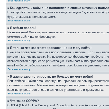
Вернуться к началу
» Как сделать, чтобы я не появлялся в списке активных польз
В настройках личного раздела вы найдёте опцию
Скрывать моё пр
будете скрытым пользователем.
Вернуться к началу
» Я забыл пароль!
Не паникуйте! Хотя пароль нельзя восстановить, можно легко пол
сможете войти на конференцию.
Вернуться к началу
» Я только что зарегистрировался, но не могу войти!
Сначала проверьте свои имя пользователя и пароль. Если они верн
полученным инструкциям. На некоторых конференциях требуется, 
отображается в процессе регистрации. Если вам было прислано em
email либо он заблокирован спам-фильтром. Если вы уверены, что 
Вернуться к началу
» Я давно зарегистрирован, но больше не могу войти!
Попытайтесь найти email-сообщение, присланное вам при регистрац
каким-то причинам. Многие конференции периодически удаляют по
зарегистрироваться снова и активнее участвовать в дискуссиях.
Вернуться к началу
» Что такое COPPA?
COPPA (Child Online Privacy and Protection Act), или Акт о защите