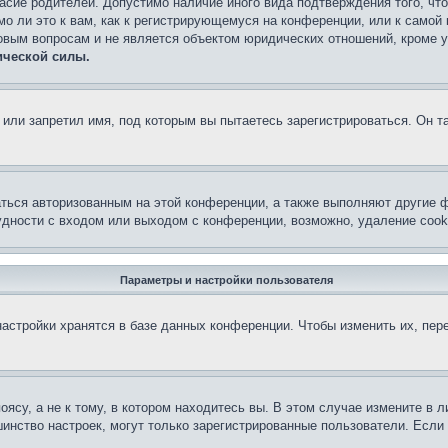
асие родителей. Допустимо наличие иного вида подтверждения того, чт
о ли это к вам, как к регистрирующемуся на конференции, или к самой
овым вопросам и не является объектом юридических отношений, кроме 
ической силы.
или запретил имя, под которым вы пытаетесь зарегистрироваться. Он т
аться авторизованным на этой конференции, а также выполняют другие ф
дности с входом или выходом с конференции, возможно, удаление cook
Параметры и настройки пользователя
астройки хранятся в базе данных конференции. Чтобы изменить их, пер
су, а не к тому, в котором находитесь вы. В этом случае измените в ли
льшинство настроек, могут только зарегистрированные пользователи. Есл