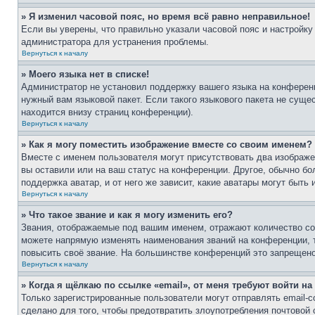
» Я изменил часовой пояс, но время всё равно неправильное!
Если вы уверены, что правильно указали часовой пояс и настройку
администратора для устранения проблемы.
Вернуться к началу
» Моего языка нет в списке!
Администратор не установил поддержку вашего языка на конференц
нужный вам языковой пакет. Если такого языкового пакета не сущ
находится внизу страниц конференции).
Вернуться к началу
» Как я могу поместить изображение вместе со своим именем?
Вместе с именем пользователя могут присутствовать два изображен
вы оставили или на ваш статус на конференции. Другое, обычно бо
поддержка аватар, и от него же зависит, какие аватары могут быт
Вернуться к началу
» Что такое звание и как я могу изменить его?
Звания, отображаемые под вашим именем, отражают количество с
можете напрямую изменять наименования званий на конференции, 
повысить своё звание. На большинстве конференций это запрещено
Вернуться к началу
» Когда я щёлкаю по ссылке «email», от меня требуют войти н
Только зарегистрированные пользователи могут отправлять email-
сделано для того, чтобы предотвратить злоупотребления почтовой