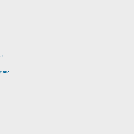
и!
угов?