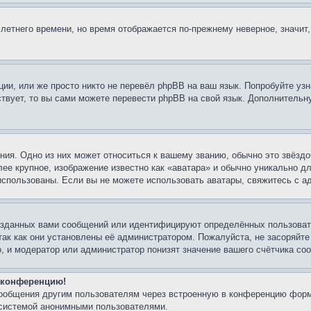
 летнего времени, но время отображается по-прежнему неверное, значит
ии, или же просто никто не перевёл phpBB на ваш язык. Попробуйте узн
ествует, то вы сами можете перевести phpBB на свой язык. Дополнител
ия. Одно из них может относиться к вашему званию, обычно это звёздо
лее крупное, изображение известно как «аватара» и обычно уникально д
ь использованы. Если вы не можете использовать аватары, свяжитесь с
озданных вами сообщений или идентифицируют определённых пользовате
так как они установлены её администратором. Пожалуйста, не засоряйт
, и модератор или администратор понизят значение вашего счётчика со
а конференцию!
сообщения другим пользователям через встроенную в конференцию форм
 системой анонимными пользователями.