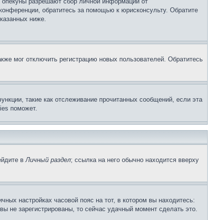
о опекуны разрешают сбор личной информации от
 конференции, обратитесь за помощью к юрисконсульту. Обратите
указанных ниже.
акже мог отключить регистрацию новых пользователей. Обратитесь
ункции, такие как отслеживание прочитанных сообщений, если эта
ies поможет.
ейдите в
Личный раздел
; ссылка на него обычно находится вверху
чных настройках часовой пояс на тот, в котором вы находитесь:
и вы не зарегистрированы, то сейчас удачный момент сделать это.