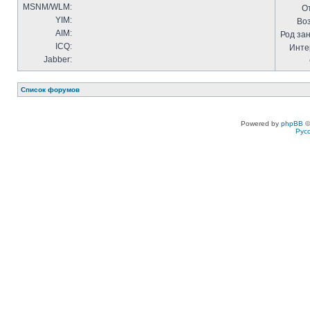
MSNM/WLM:
О
YIM:
Воз
AIM:
Род за
ICQ:
Инте
Jabber:
Список форумов
Powered by
phpBB
©
Рус