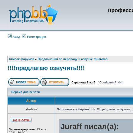
Професси
Вход
Регистрация
Список форумов
»
Предложения по переводу и озвучке фильмов
!!!!предлагаю озвучить!!!!
Страница
3
из
5
[ Сообщений: 44 ]
Версия для печати
Автор
shshum
Заголовок сообщения:
Re: !!!!предлагаю озвучить!!!
Juraff писал(а):
Зарегистрирован:
15 ноя
2011, 20:09