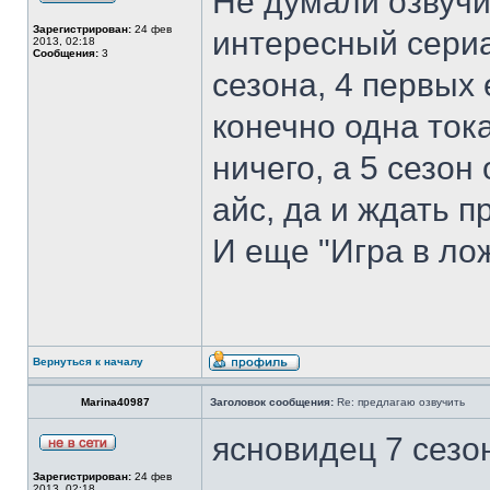
Не думали озвучи
Зарегистрирован:
24 фев
интересный сериа
2013, 02:18
Сообщения:
3
сезона, 4 первых 
конечно одна тока
ничего, а 5 сезон
айс, да и ждать п
И еще "Игра в лож
Вернуться к началу
Marina40987
Заголовок сообщения:
Re: предлагаю озвучить
ясновидец 7 сезо
Зарегистрирован:
24 фев
2013, 02:18