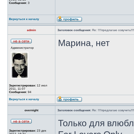
Сообщения:
3
Вернуться к началу
admin
Заголовок сообщения:
Re: !!!!предлагаю озвучить!!!
Марина, нет
Администратор
Зарегистрирован:
12 июл
2011, 11:07
Сообщения:
94
Вернуться к началу
overnight
Заголовок сообщения:
Re: !!!!предлагаю озвучить!!!
Только для влюб
Зарегистрирован:
23 дек
2012, 16:31