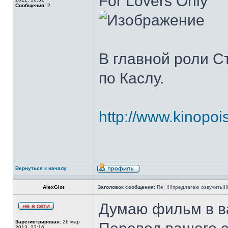
For Lovers Only
Сообщения:
2
В главной роли Ст
по Каслу.
http://www.kinopois
Вернуться к началу
AlexGlot
Заголовок сообщения:
Re: !!!!предлагаю озвучить!!!
Думаю фильм в в
Зарегистрирован:
26 мар
2013, 23:16