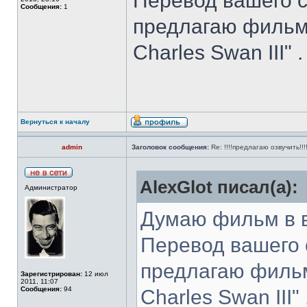
Перевод вашего с
Сообщения:
1
предлагаю фильм "
Charles Swan III" .
Вернуться к началу
admin
Заголовок сообщения:
Re: !!!!предлагаю озвучить!!!
AlexGlot писал(а):
Администратор
Думаю фильм в в
Перевод вашего 
предлагаю фильм 
Зарегистрирован:
12 июл
2011, 11:07
Сообщения:
94
Charles Swan III" 