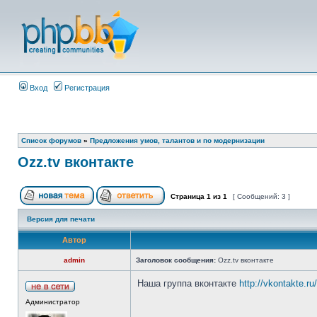
Вход
Регистрация
Список форумов
»
Предложения умов, талантов и по модернизации
Ozz.tv вконтакте
Страница
1
из
1
[ Сообщений: 3 ]
Версия для печати
Автор
admin
Заголовок сообщения:
Ozz.tv вконтакте
Наша группа вконтакте
http://vkontakte.r
Администратор