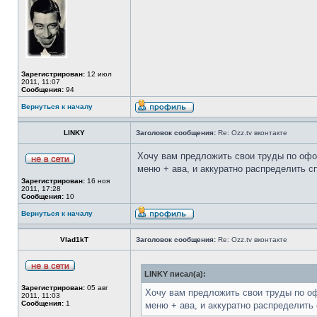
Зарегистрирован:
12 июл
2011, 11:07
Сообщения:
94
Вернуться к началу
LINKY
Заголовок сообщения:
Re: Ozz.tv вконтакте
Хочу вам предложить свои труды по офо
меню + ава, и аккуратно распределить сп
Зарегистрирован:
16 ноя
2011, 17:28
Сообщения:
10
Вернуться к началу
Vlad1kT
Заголовок сообщения:
Re: Ozz.tv вконтакте
LINKY писал(а):
Зарегистрирован:
05 авг
Хочу вам предложить свои труды по о
2011, 11:03
Сообщения:
1
меню + ава, и аккуратно распределить 