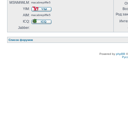
MSNM/WLM:
macabrepiffle5
О
YIM:
Воз
Род за
AIM:
macabrepiffle5
Инте
ICQ:
Jabber:
Список форумов
Powered by
phpBB
©
Рус