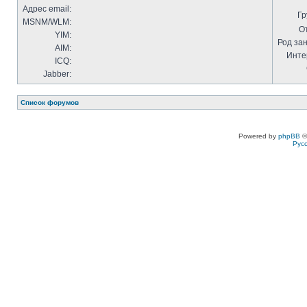
Адрес email:
Гр
MSNM/WLM:
О
YIM:
Род за
AIM:
Инте
ICQ:
Jabber:
Список форумов
Powered by
phpBB
©
Рус