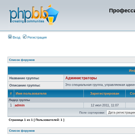
Професси
Вход
Регистрация
Список форумов
Инф
Администраторы
Название группы:
Это специальная группа, управляемая адми
Описание группы:
#
Имя пользователя
Зарегистрирован
Со
Лидер группы
1
admin
12 июл 2011, 11:07
Поле сортировки:
Страница
1
из
1
[ Пользователей: 1 ]
Список форумов